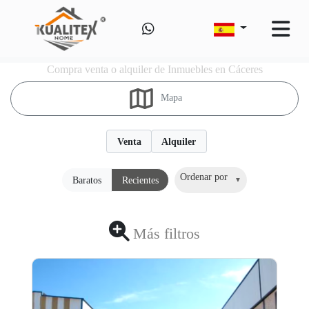
Compra venta o alquiler de Inmuebles en Cáceres
Mapa
Venta
Alquiler
Ordenar por
Baratos
Recientes
Más filtros