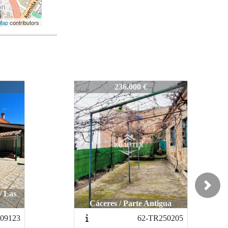
Map
contributors
58-TR250129-4
160.000 €
Noved
ad
Next
gua
Cáceres / Centro
50205
255-TR251119