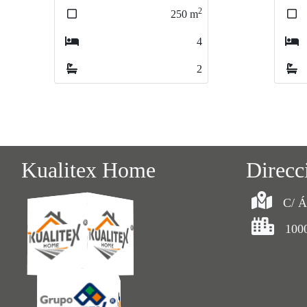
2
280
m
6
3
Kualitex Home
Direcc
C/ Á
100