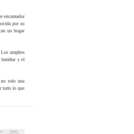
te encantador
nocida por su
scan un hogar
. Los amplios
familiar y el
a no solo una
ir todo lo que