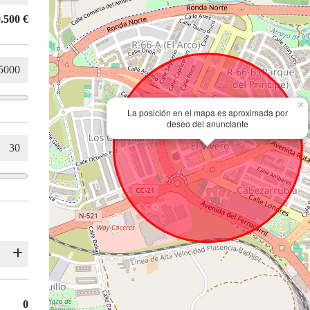
.500 €
×
La posición en el mapa es aproximada por
deseo del anunciante
0