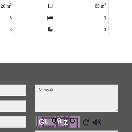
2
2
85
m
92
m
0
4
0
1
mensaje
Captcha