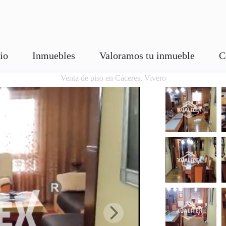
cio
Inmuebles
Valoramos tu inmueble
C
Venta de piso en Cáceres, Vivero