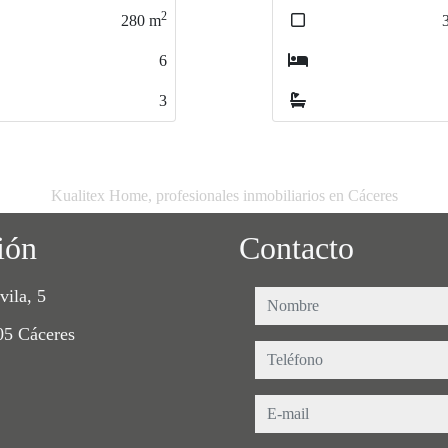
2
326
m
5
3
Kualitex Home, profesionales inmobiliarios en Cáceres
ión
Contacto
vila, 5
nombre
05 Cáceres
teléfono
e-mail