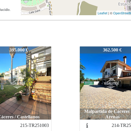
ducido.
Leaflet
| ©
OpenStreet
R250129-4
58-TR250129-4
362.500 €
236.000 €
artida de Cáceres / Las
Arenas
Cáceres / Parte Anti
214-TR2509123
62-TR2