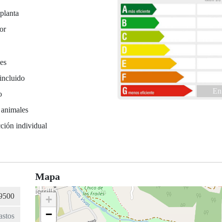
planta
or
es
incluido
En
o
 animales
ción individual
Mapa
+
−