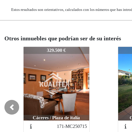
Estos resultados son orientativos, calculados con los números que has intro
Otros inmuebles que podrían ser de su interés
58-TR250129-4
58-T
395.000 €
Previous
Malp
Cáceres / Castellanos
215-TR251003