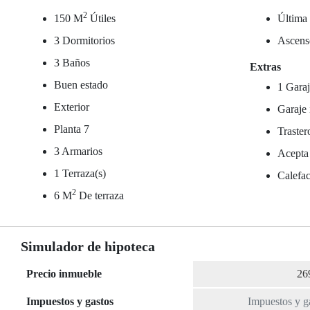
2
150 M
Útiles
Última 
3 Dormitorios
Ascens
3 Baños
Extras
Buen estado
1 Garaj
Exterior
Garaje 
Planta 7
Traster
3 Armarios
Acepta
1 Terraza(s)
Calefac
2
6 M
De terraza
Simulador de hipoteca
Precio inmueble
Impuestos y gastos