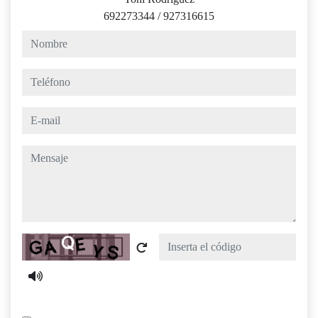
692273344
/
927316615
nombre
teléfono
e-mail
mensaje
Captcha