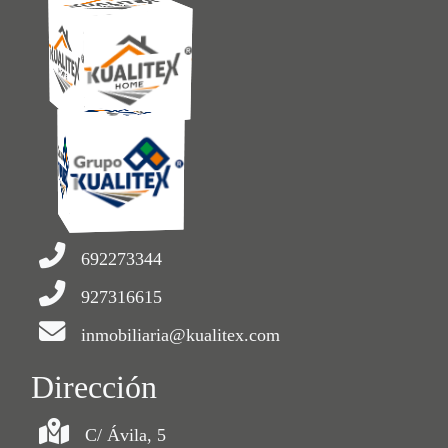
692273344
927316615
inmobiliaria@kualitex.com
Dirección
C/ Ávila, 5