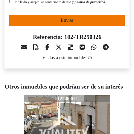
He leído y acepto las condiciones de uso y
política de privacidad
Enviar
Referencia: 102-TR250326
Visitas a este inmueble: 75
Otros inmuebles que podrían ser de su interés
02-TR250326
102-TR250326
102-TR25
125.000 €
120.000 €