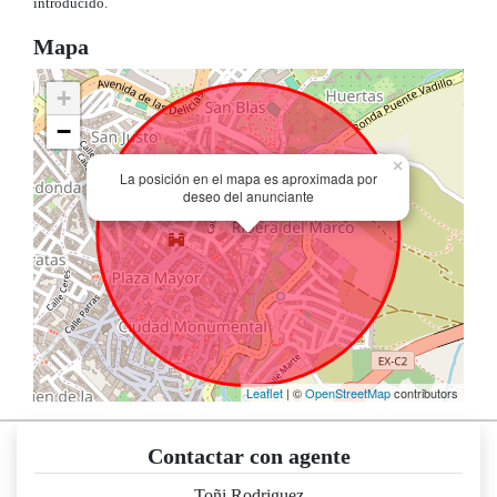
introducido.
Mapa
+
−
×
La posición en el mapa es aproximada por
deseo del anunciante
Leaflet
| ©
OpenStreetMap
contributors
Contactar con agente
Toñi Rodriguez