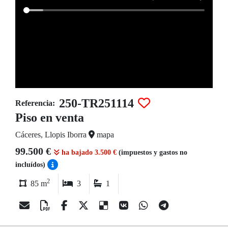
250-TR251114
Referencia:
Piso en venta
Cáceres, Llopis Iborra
mapa
99.500 €
ha bajado 3.500 €
(impuestos y gastos no
incluídos)
2
85 m
3
1