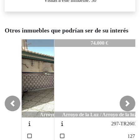
Visitas a este inmueble: 30
Otros inmuebles que podrían ser de su interés
250-TR251114
74.000 €
Previous
Next
Arroyo de la Luz / Arroyo de la luz
297-TR260313
2
127
m