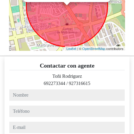
Leaflet
| ©
OpenStreetMap
contributors
Contactar con agente
Toñi Rodriguez
692273344
/
927316615
nombre
teléfono
e-mail