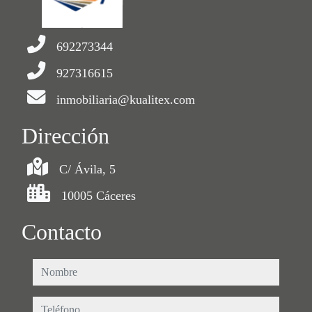
692273344
927316615
inmobiliaria@kualitex.com
Dirección
C/ Ávila, 5
10005 Cáceres
Contacto
nombre
teléfono