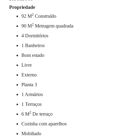
Propriedade
2
92 M
Construído
2
90 M
Metragem quadrada
4 Dormitórios
1 Banheiros
Bom estado
Livre
Externo
Planta 3
1 Armários
1 Terraços
2
6 M
De terraço
Cozinha com aparelhos
Mobiliado