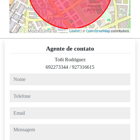
Leaflet
| ©
OpenStreetMap
contributors
Agente de contato
Toñi Rodriguez
692273344
/
927316615
nome
telefone
email
mensagem