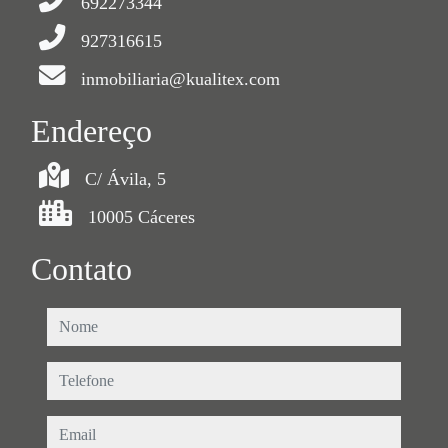
692273344
927316615
inmobiliaria@kualitex.com
Endereço
C/ Ávila, 5
10005 Cáceres
Contato
nome
telefone
email