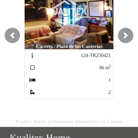
Previous
Next
Cáceres / Plaza de las Canterias
Cáceres / Plaza de Italia
124-TR250421
178-MC250722
2
2
96
m
120
m
1
4
2
2
Kualitex Home, profesionales inmobiliarios en Cáceres
Kualitex Home