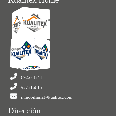
692273344
927316615
inmobiliaria@kualitex.com
Dirección