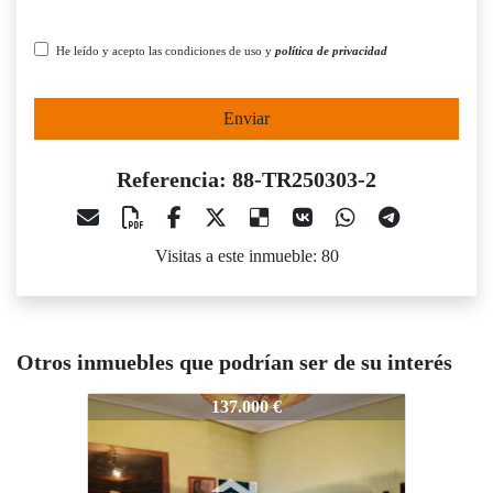
He leído y acepto las condiciones de uso y
política de privacidad
Enviar
Referencia: 88-TR250303-2
Visitas a este inmueble: 80
Otros inmuebles que podrían ser de su interés
88-TR250303-2
88-TR250303-2
88-T
137.000 €
125.000 €