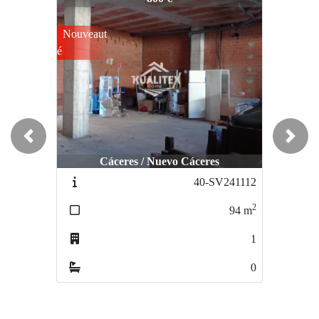
Nouveaut
é
Previous
Next
Cáceres / Nuevo Cáceres
Cáceres / San Juan
40-SV241112
38-TR2411
2
94
m
124
1
0