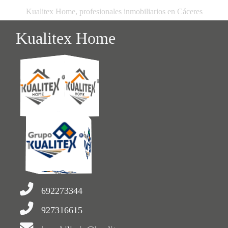
Kualitex Home, profesionales inmobiliarios en Cáceres
Kualitex Home
692273344
927316615