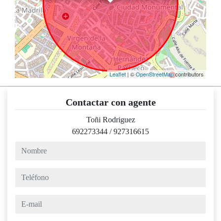
Leaflet
| ©
OpenStreetMap
contributors
Contactar con agente
Toñi Rodriguez
692273344
/
927316615
nombre
teléfono
e-mail