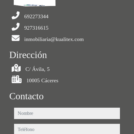
692273344
927316615
inmobiliaria@kualitex.com
Dirección
C/ Ávila, 5
10005 Cáceres
Contacto
nombre
teléfono