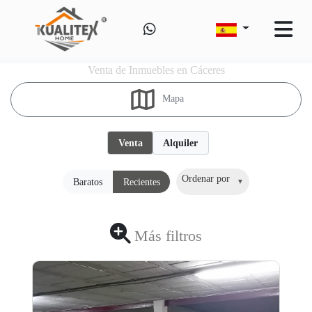
Venta de Inmuebles en Cáceres
Mapa
Venta
Alquiler
Ordenar por
Baratos
Recientes
Más filtros